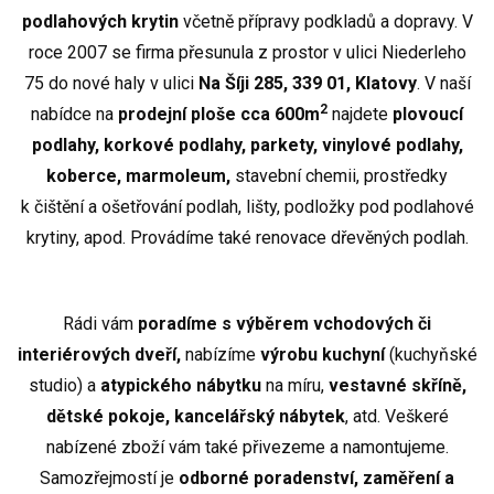
podlahových
krytin
včetně přípravy podkladů a dopravy. V
roce 2007 se firma přesunula z prostor v ulici Niederleho
75 do nové haly v ulici
Na Šíji 285, 339 01, Klatovy
. V naší
2
nabídce na
prodejní ploše cca 600m
najdete
plovoucí
podlahy, korkové podlahy, parkety, vinylové podlahy,
koberce, marmoleum,
stavební chemii, prostředky
k čištění a ošetřování podlah, lišty, podložky pod podlahové
krytiny, apod. Provádíme také renovace dřevěných podlah.
Rádi vám
poradíme s výběrem vchodových či
interiérových dveří,
nabízíme
výrobu kuchyní
(kuchyňské
studio) a
atypického nábytku
na míru,
vestavné skříně,
dětské pokoje, kancelářský nábytek
, atd. Veškeré
nabízené zboží vám také přivezeme a namontujeme.
Samozřejmostí je
odborné poradenství, zaměření a