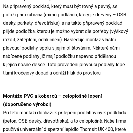
Na připravený podklad, který musí být rovný a pevný, se
položí parozábrana (mimo podkladu, který je dřevěný – OSB
desky, parkety, dřevotříska), a na takto připravený podklad
přijde podložka, kterou je možno vybrat dle potřeby (výškový
rozdíl, zateplení, odhlučnění). Následuje montáž vlastní
plovoucí podlahy spolu s jejím olištováním. Některé námi
nabízené podlahy již mají podložku napevno přidělanou
k jejich nosné desce. Toto provedení plovoucí podlahy lépe
tlumí kročejový dopad a odráží hluk do prostoru.
Montáže PVC a koberců – celoplošné lepení
(doporučeno výrobci)
Při této montáži dochází k přilepení podlahoviny k podkladu
(beton, OSB desky, dřevotříska), a to celoplošně. Naše firma
používá univerzální disperzní lepidlo Thomsit UK 400, které