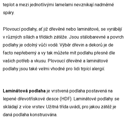
teplot a mezi jednotlivými lamelami nevznikají nadměrné
spáry.
Plovoucí podlahy, ať již dřevěné nebo laminátové, se vyrábějí
v různých sílách a třídách zátěže. Jsou stálobarevné a povrch
podlahy je odolný vůči vodě. Výběr dřevin a dekorů je de
facto nepřeberný a vy tak můžete mít podlahu přesně dle
vašich potřeb a vkusu. Plovoucí dřevěné a laminátové
podlahy jsou také velmi vhodné pro lidi trpící alergií.
Laminátová podlaha
je vrstvená podlaha postavená na
lepené dřevotřískové desce (HDF). Laminátové podlahy se
skládají z více vrstev. Užitná třída uvádí, pro jakou zátěž je
daná podlaha konstruována.