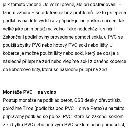
je k tomuto vhodné. Je velmi pevné, ale při odstraňování –
tahem vzhůru – se odstraňuje bez problémů. Takto přilepená
podlahovina déle vydrží a v případě jejího poškození není tak
velké jako při montáži na volno. Také nedochází k vlnění.
Zakončení podlahoviny provedeme pomocí soklu, u PVC se
použijí zbytky PVC nebo hotový PVC sokl nebo lišty. U
koberce je možné použít lišty nebo sokl, který se obšije a
následně přilepí na zeď nebo vlepíme sokl z daného koberce
do kobercové lišty, která se následně přilepí na zeď.
Montáže PVC – na volno
Postup montáže na podklad beton, OSB desky, dřevotřísku –
položíme Tiros (podložka pod PVC – dříve Petex) a na takto
připravený podklad se položí PVC, které se zakončí soklem
ze zbytku PVC nebo hotovým PVC soklem nebo pomocí lišt,