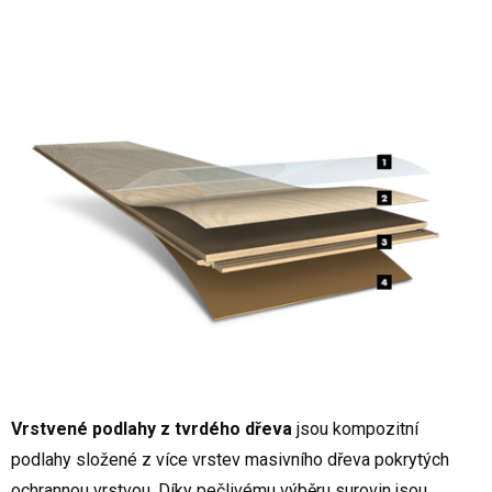
Vrstvené podlahy z tvrdého dřeva
jsou kompozitní
podlahy složené z více vrstev masivního dřeva pokrytých
ochrannou vrstvou. Díky pečlivému výběru surovin jsou