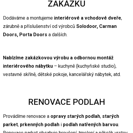
ZAKÁZKU
Dodáváme a montujeme
interiérové a vchodové dveře
,
zárubně a příslušenství od výrobců
Solodoor, Carman
Doors, Porta Doors
a dalších.
Nabízíme
zakázkovou výrobu a odbornou montáž
interiérového nábytku
– kuchyně (kuchyňské studio),
vestavné skříně, dětské pokoje, kancelářský nábytek, atd.
RENOVACE PODLAH
Provádíme renovace a
opravy starých podlah
,
starých
parket
,
prkenných podlah
i
podlah natřených barvou
.
Renovace parket obsahuje broušení, tmelení a několik vrstev