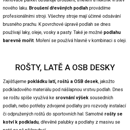
nového laku.
Broušení dřevěných podlah
provádíme
profesionálními stroji. Všechny stroje mají účinné odsávání
brusného prachu. K povrchové úpravě podlah se dnes
používají laky, oleje, vosky a pasty. Také je možné
podlahu
barevně mořit
. Moření se používá hlavně v kombinaci s oleji.
ROŠTY, LATĚ A OSB DESKY
Zajišťujeme
pokládku latí, roštů a OSB desek
, jakožto
podkladového materiálu pod nášlapnou vrstvu podlah. Dnes
se roštu spíše využívá ke
srovnání výšek
sousedních
podlah, nebo potřeby zdvojené podlahy pro rozvody instalací
či odpružených roštů do sportovních hal. Samotné
rošty se
kotví k podkladu
, dřevěné palubky a podlahy z masivu se