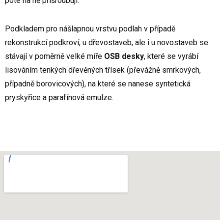
poté na ně přišroubují.
Podkladem pro nášlapnou vrstvu podlah v případě
rekonstrukcí podkroví, u dřevostaveb, ale i u novostaveb se
stávají v poměrně velké míře
OSB desky
, které se vyrábí
lisováním tenkých dřevěných třísek (převážně smrkových,
případně borovicových), na které se nanese syntetická
pryskyřice a parafínová emulze.