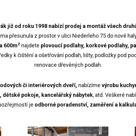
ák již od roku 1998 nabízí prodej a montáž všech dru
ma přesunula z prostor v ulici Niederleho 75 do nové haly
2
ca 600m
najdete
plovoucí podlahy, korkové podlahy, pa
ředky k čištění a ošetřování podlah, lišty, podložky pod p
renovace dřevěných podlah.
dových či interiérových dveří,
nabízíme
výrobu kuchy
, dětské pokoje, kancelářský nábytek
, atd. Veškeré na
ozřejmostí je
odborné poradenství, zaměření a kalkul