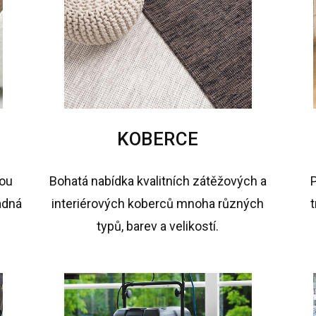
KOBERCE
sou
Bohatá nabídka kvalitních zátěžových a
adná
t
interiérových koberců mnoha různých
typů, barev a velikostí.