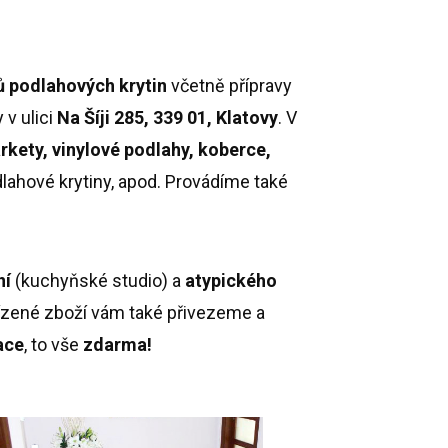
hů podlahových
krytin
včetně přípravy
 v ulici
Na Šíji 285, 339 01, Klatovy
. V
rkety, vinylové podlahy, koberce,
odlahové krytiny, apod. Provádíme také
ní
(kuchyňské studio) a
atypického
bízené zboží vám také přivezeme a
ace
, to vše
zdarma!