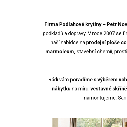
Firma Podlahové krytiny – Petr Nov
podkladů a dopravy. V roce 2007 se fir
naší nabídce na
prodejní ploše c
marmoleum,
stavební chemii, prost
Rádi vám
poradíme s výběrem vcho
nábytku
na míru,
vestavné skříně
namontujeme. Sam